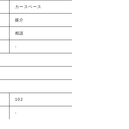
カースペース
媒介
相談
-
102
-