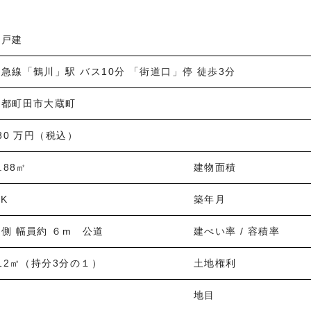
築戸建
急線「鶴川」駅 バス10分 「街道口」停 徒歩3分
京都町田市大蔵町
680 万円（税込）
.88㎡
建物面積
DK
築年月
側 幅員約 ６m 公道
建ぺい率 / 容積率
.12㎡（持分3分の１）
土地権利
地目