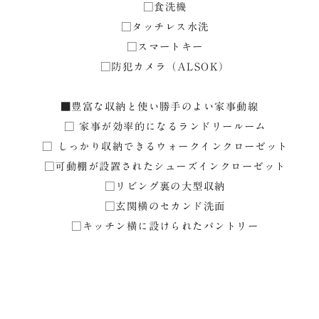
□食洗機
□タッチレス水洗
□スマートキー
□防犯カメラ（ALSOK）
■豊富な収納と使い勝手のよい家事動線
□ 家事が効率的になるランドリールーム
□ しっかり収納できるウォークインクローゼット
□可動棚が設置されたシューズインクローゼット
□リビング裏の大型収納
□玄関横のセカンド洗面
□キッチン横に設けられたパントリー