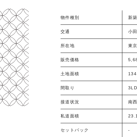
物件種別
新
交通
小田
所在地
東
販売価格
5,
土地面積
134
間取り
3L
接道状況
南西
私道面積
23
セットバック
-