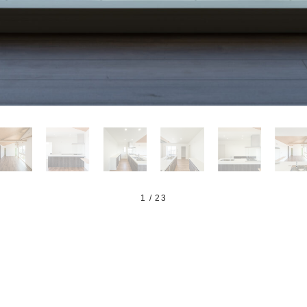
1
/
23