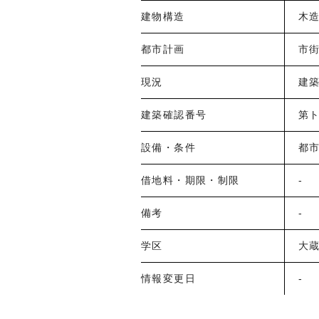
建物構造
木
都市計画
市
現況
建
建築確認番号
第ト
設備・条件
都
借地料・期限・制限
-
備考
-
学区
大蔵
情報変更日
-