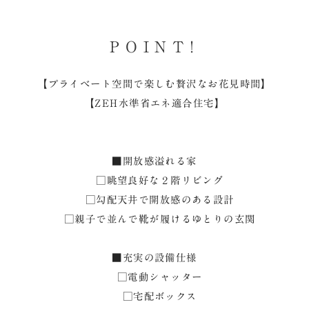
POINT!
【プライベート空間で楽しむ贅沢なお花見時間】
【ZEH水準省エネ適合住宅】
■開放感溢れる家
□眺望良好な２階リビング
□勾配天井で開放感のある設計
□親子で並んで靴が履けるゆとりの玄関
■充実の設備仕様
□電動シャッター
□宅配ボックス